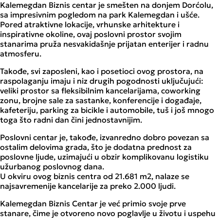
Kalemegdan Biznis centar je smešten na donjem Dorćolu,
sa impresivnim pogledom na park Kalemegdan i ušće.
Pored atraktivne lokacije, vrhunske arhitekture i
inspirativne okoline, ovaj poslovni prostor svojim
stanarima pruža nesvakidašnje prijatan enterijer i radnu
atmosferu.
Takođe, svi zaposleni, kao i posetioci ovog prostora, na
raspolaganju imaju i niz drugih pogodnosti uključujući:
veliki prostor sa fleksibilnim kancelarijama, coworking
zonu, brojne sale za sastanke, konferencije i događaje,
kafeteriju, parking za bicikle i automobile, tuš i još mnogo
toga što radni dan čini jednostavnijim.
Poslovni centar je, takođe, izvanredno dobro povezan sa
ostalim delovima grada, što je dodatna prednost za
poslovne ljude, uzimajući u obzir komplikovanu logistiku
užurbanog poslovnog dana.
U okviru ovog biznis centra od 21.681 m2, nalaze se
najsavremenije kancelarije za preko 2.000 ljudi.
Kalemegdan Biznis Centar je već primio svoje prve
stanare, čime je otvoreno novo poglavlje u životu i uspehu