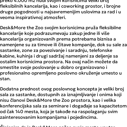
preko 4.000 m2 nudi svojim korisnicima veliki broj
fleksibilnih kancelarija, kao i coworking prostor, i brojne
druge pogodnosti u najsavremenijim uslovima za rad i u
veoma inspirativnoj atmosferi.
Desk&More the Zoo svojim korisnicima pruža fleksibilne
kancelarije koje podrazumevaju zakup jedne ili više
kancelarija organizovanih prema potrebama biznisa a
namenjene su za timove ili čitave kompanije, dok su sale za
sastanke, zone za povezivanje i saradnju, telefonske
kabine, kuhinja i drugi sadržaj namenjeni za deljenje sa
ostalim korisnicima prostora. Na ovaj način možete da
smestite svoje poslovanje u dobro organizovano i
profesionalno opremljeno poslovno okruženje umesto u
stan.
Dodatna prednost ovog poslovnog koncepta je veliki broj
sala za sastanke, dostupnih za iznajmljivanje i onima koji
nisu članovi Desk&More the Zoo prostora, kao i velika
konferencijska sala za seminare i događaje sa kapacitetom
od čak 140 mesta, koja je takođe na raspolaganju svim
zainteresovanim kompanijama i pojedincima.