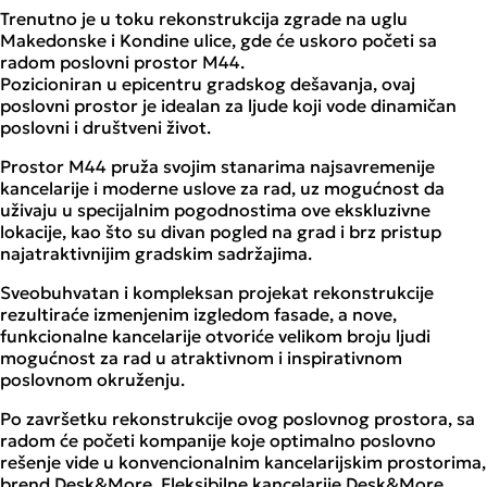
Trenutno je u toku rekonstrukcija zgrade na uglu
Makedonske i Kondine ulice, gde će uskoro početi sa
radom poslovni prostor M44.
Pozicioniran u epicentru gradskog dešavanja, ovaj
poslovni prostor je idealan za ljude koji vode dinamičan
poslovni i društveni život.
Prostor M44 pruža svojim stanarima najsavremenije
kancelarije i moderne uslove za rad, uz mogućnost da
uživaju u specijalnim pogodnostima ove ekskluzivne
lokacije, kao što su divan pogled na grad i brz pristup
najatraktivnijim gradskim sadržajima.
Sveobuhvatan i kompleksan projekat rekonstrukcije
rezultiraće izmenjenim izgledom fasade, a nove,
funkcionalne kancelarije otvoriće velikom broju ljudi
mogućnost za rad u atraktivnom i inspirativnom
poslovnom okruženju.
Po završetku rekonstrukcije ovog poslovnog prostora, sa
radom će početi kompanije koje optimalno poslovno
rešenje vide u konvencionalnim kancelarijskim prostorima,
brend Desk&More. Fleksibilne kancelarije Desk&More