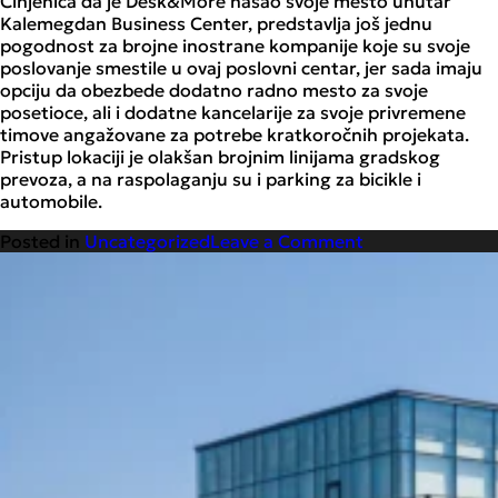
Činjenica da je Desk&More našao svoje mesto unutar
Kalemegdan Business Center, predstavlja još jednu
pogodnost za brojne inostrane kompanije koje su svoje
poslovanje smestile u ovaj poslovni centar, jer sada imaju
opciju da obezbede dodatno radno mesto za svoje
posetioce, ali i dodatne kancelarije za svoje privremene
timove angažovane za potrebe kratkoročnih projekata.
Pristup lokaciji je olakšan brojnim linijama gradskog
prevoza, a na raspolaganju su i parking za bicikle i
automobile.
on
Posted in
Uncategorized
Leave a Comment
Desk&More
the
Zoo
počeo
sa
radom
u
poslovnom
centru
Kalemegdan
Biznis