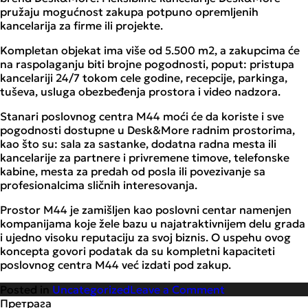
pružaju mogućnost zakupa potpuno opremljenih
kancelarija za firme ili projekte.
Kompletan objekat ima više od 5.500 m2, a zakupcima će
na raspolaganju biti brojne pogodnosti, poput: pristupa
kancelariji 24/7 tokom cele godine, recepcije, parkinga,
tuševa, usluga obezbeđenja prostora i video nadzora.
Stanari poslovnog centra M44 moći će da koriste i sve
pogodnosti dostupne u Desk&More radnim prostorima,
kao što su: sala za sastanke, dodatna radna mesta ili
kancelarije za partnere i privremene timove, telefonske
kabine, mesta za predah od posla ili povezivanje sa
profesionalcima sličnih interesovanja.
Prostor M44 je zamišljen kao poslovni centar namenjen
kompanijama koje žele bazu u najatraktivnijem delu grada
i ujedno visoku reputaciju za svoj biznis. O uspehu ovog
koncepta govori podatak da su kompletni kapaciteti
poslovnog centra M44 već izdati pod zakup.
on
Posted in
Uncategorized
Leave a Comment
Uskoro
Претрага