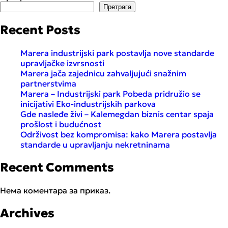
otvaramo
Претрага
novi
poslovni
Recent Posts
prostor
u
Marera industrijski park postavlja nove standarde
centru
upravljačke izvrsnosti
Beograda
Marera jača zajednicu zahvaljujući snažnim
partnerstvima
Marera – Industrijski park Pobeda pridružio se
inicijativi Eko-industrijskih parkova
Gde nasleđe živi – Kalemegdan biznis centar spaja
prošlost i budućnost
Održivost bez kompromisa: kako Marera postavlja
standarde u upravljanju nekretninama
Recent Comments
Нема коментара за приказ.
Archives